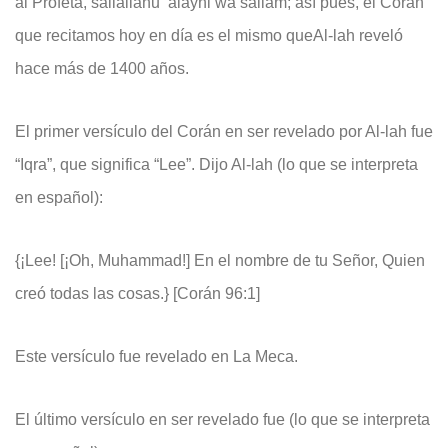
al Profeta, sallallahu ‘alayhi wa sallam; así pues, el Corán
que recitamos hoy en día es el mismo queAl-lah reveló
hace más de 1400 años.
El primer versículo del Corán en ser revelado por Al-lah fue
“Iqra”, que significa “Lee”. Dijo Al-lah (lo que se interpreta
en español):
{¡Lee! [¡Oh, Muhammad!] En el nombre de tu Señor, Quien
creó todas las cosas.} [Corán 96:1]
Este versículo fue revelado en La Meca.
El último versículo en ser revelado fue (lo que se interpreta