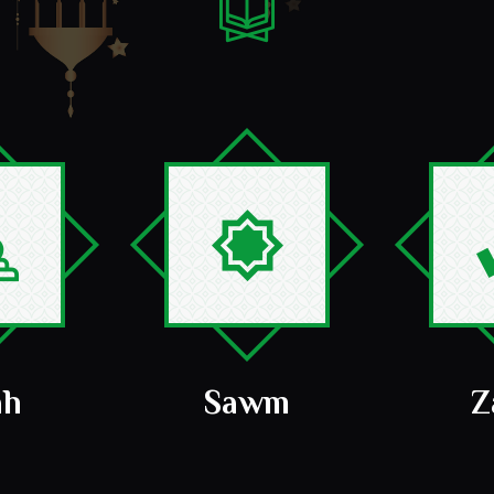
ah
Sawm
Z