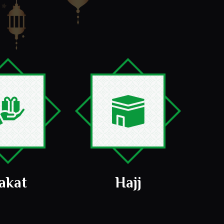
akat
Hajj